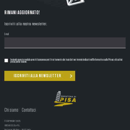
RIMANI AGGIORNATO!
Iscriviti alla nostra newsletter.
Email
Inviando questo modulo presti il consenso per il trattamento dei tuoi dati nei termini indicati nell'Informativa sulla Privacy di cui hai
preso piena visione.
Chi siamo
Contattaci
© COPYRIGHT 2025
1063AD S.S.D.a R.L.
Via Fucini 49 Pisa – 56127 Italy