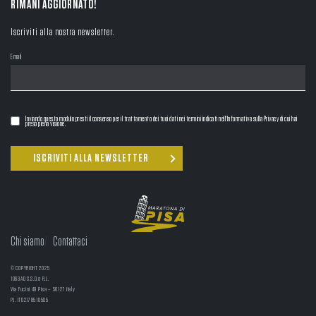
RIMANI AGGIORNATO!
Iscriviti alla nostra newsletter.
Email
Inviando questo modulo presti il consenso per il trattamento dei tuoi dati nei termini indicati nell'Informativa sulla Privacy di cui hai
preso piena visione.
Chi siamo
Contattaci
© COPYRIGHT 2025
1063AD S.S.D.a R.L.
Via Fucini 49 Pisa – 56127 Italy
P.I. IT02178510505