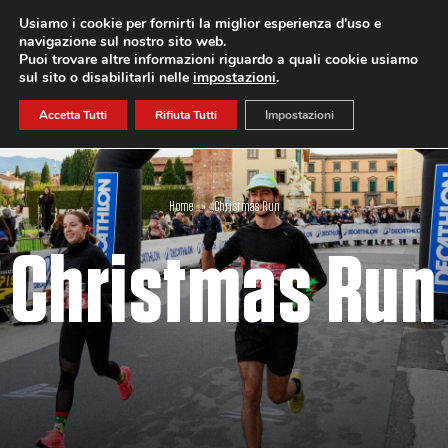
Usiamo i cookie per fornirti la miglior esperienza d'uso e
navigazione sul nostro sito web.
ISCRIVITI
Puoi trovare altre informazioni riguardo a quali cookie usiamo
sul sito o disabilitarli nelle
impostazioni
.
Accetta Tutti
Rifiuta Tutti
Impostazioni
Home
»
Christmas Run
Christmas Run